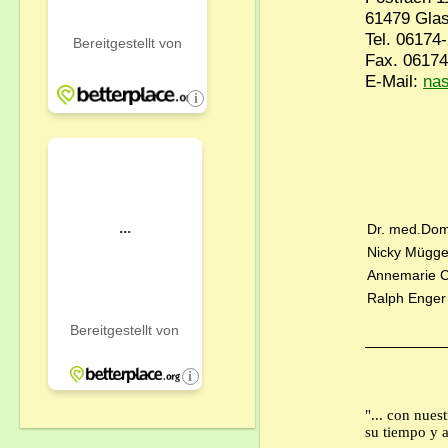
61479 Glas
Tel. 06174
Fax. 0617
E-Mail:
na
Dr. med.Dom
Nicky Mügge
Annemarie C
Ralph Eng
"... con nues
su tiempo y 